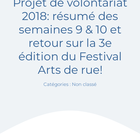
Projet de volontariat
Activités
2018: résumé des
Offres d’emploi
semaines 9 & 10 et
retour sur la 3e
Actualités
édition du Festival
Nous joindre
Arts de rue!
Catégories : Non classé