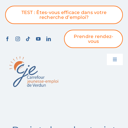
Skip
to
TEST : Êtes-vous efficace dans votre
content
recherche d’emploi?
Prendre rendez-
vous
Toggle
Naviga
Accueil
À propos
Services